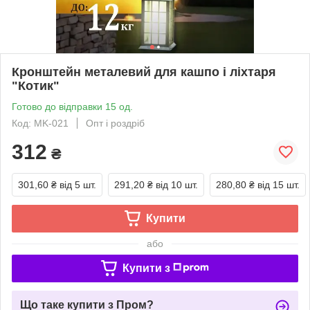
Кронштейн металевий для кашпо і ліхтаря
"Котик"
Готово до відправки 15 од.
Код: MK-021
Опт і роздріб
312
₴
301,60 ₴
від 5 шт.
291,20 ₴
від 10 шт.
280,80 ₴
від 15 шт.
Купити
або
Купити з
Що таке купити з Пром?