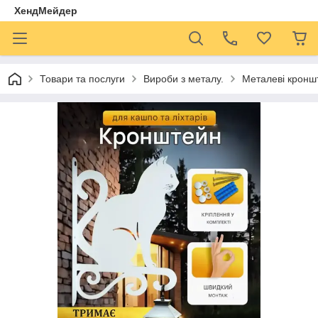
ХендМейдер
Товари та послуги
Вироби з металу.
Металеві кроншт