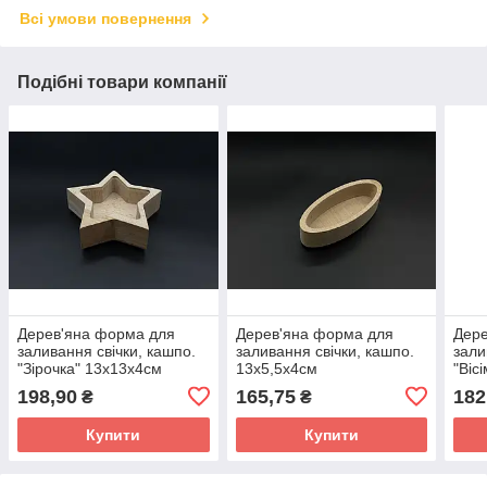
Всі умови повернення
Подібні товари компанії
Дерев'яна форма для
Дерев'яна форма для
Дере
заливання свічки, кашпо.
заливання свічки, кашпо.
зали
"Зірочка" 13х13x4см
13х5,5х4см
"Віс
(9,5х8х2.7см)
(11,5х4,5х2.7см)
198,90
165,75
182
₴
₴
Купити
Купити