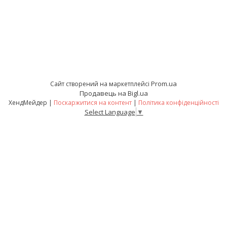
Prom.ua
Сайт створений на маркетплейсі
Продавець на Bigl.ua
ХендМейдер |
Поскаржитися на контент
|
Політика конфіденційності
Select Language
▼