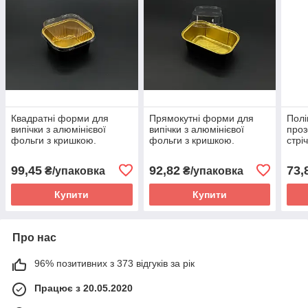
Квадратні форми для
Прямокутні форми для
Полі
випічки з алюмінієвої
випічки з алюмінієвої
проз
фольги з кришкою.
фольги з кришкою.
стрі
8х8х3,5см Набір 10шт
10х6х3,5см Набір 10шт
100ш
вигл
99,45
92,82
73,
₴/упаковка
₴/упаковка
Купити
Купити
Про нас
96% позитивних з 373 відгуків за рік
Працює з 20.05.2020