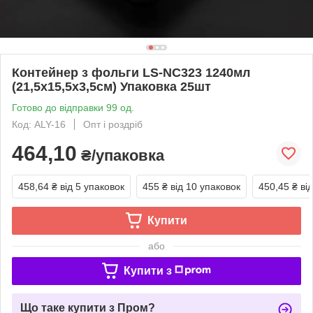
Контейнер з фольги LS-NC323 1240мл
(21,5х15,5х3,5см) Упаковка 25шт
Готово до відправки 99 од.
Код: ALY-16
Опт і роздріб
464,10
₴/упаковка
458,64 ₴
від 5 упаковок
455 ₴
від 10 упаковок
450,45 ₴
ві
Купити
або
Купити з
Що таке купити з Пром?