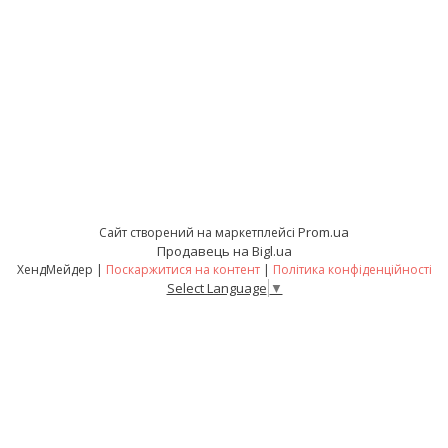
Prom.ua
Сайт створений на маркетплейсі
Продавець на Bigl.ua
ХендМейдер |
Поскаржитися на контент
|
Політика конфіденційності
Select Language
▼