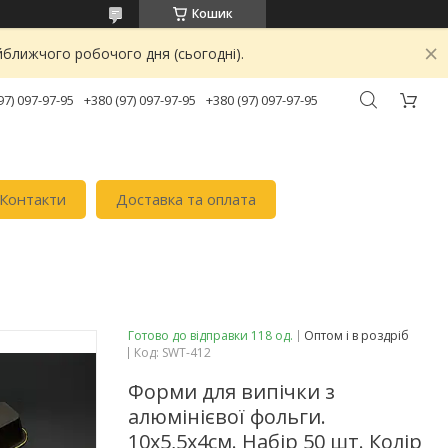
Кошик
йближчого робочого дня (сьогодні).
97) 097-97-95
+380 (97) 097-97-95
+380 (97) 097-97-95
Контакти
Доставка та оплата
Готово до відправки 118 од.
Оптом і в роздріб
Код:
SWT-412
Форми для випічки з
алюмінієвої фольги.
10х5,5х4см. Набір 50 шт. Колір