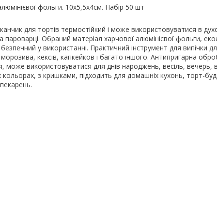
алюмінієвої фольги. 10х5,5х4см. Набір 50 шт
канчик для тортів термостійкий і може використовуватися в духо
та пароварці. Обраний матеріал харчової алюмінієвої фольги, еко
 безпечний у використанні. Практичний інструмент для випічки д
 морозива, кексів, капкейков і багато іншого. Антипригарна обро
, може використовуватися для днів народжень, весіль, вечерь, 
х кольорах, з кришками, підходить для домашніх кухонь, торт-буд
 пекарень.