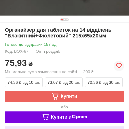
Органайзер для таблеток на 14 відділень
"Блакитний+Фіолетовий" 215х65х20мм
Готово до відправки 157 од.
Код: BOX-67
Опт і роздріб
75,93
₴
Мінімальна сума замовлення на сайті — 200 ₴
74,36 ₴
від 10 шт.
73,07 ₴
від 20 шт.
70,36 ₴
від 30 шт.
Купити
або
Купити з