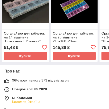
Органайзер для таблеток
Органайзер для таблеток
Орга
на 14 відділень
на 28 відділень
на 1
"Блакитний + Рожевий"
215х160х20мм
"Жо
180х90х30мм
215
51,48
145,86
75,
₴
₴
Купити
Купити
Про нас
96% позитивних з 373 відгуків за рік
Працює з 20.05.2020
м. Коломия
Коломия, Україна