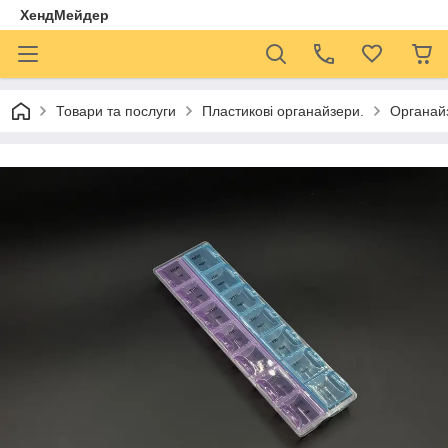
ХендМейдер
Товари та послуги
Пластикові органайзери.
Органайз