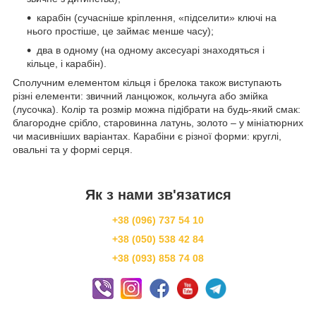
карабін (сучасніше кріплення, «підселити» ключі на
нього простіше, це займає менше часу);
два в одному (на одному аксесуарі знаходяться і
кільце, і карабін).
Сполучним елементом кільця і брелока також виступають
різні елементи: звичний ланцюжок, кольчуга або змійка
(лусочка). Колір та розмір можна підібрати на будь-який смак:
благородне срібло, старовинна латунь, золото – у мініатюрних
чи масивніших варіантах. Карабіни є різної форми: круглі,
овальні та у формі серця.
Як з нами зв'язатися
+38 (096) 737 54 10
+38 (050) 538 42 84
+38 (093) 858 74 08