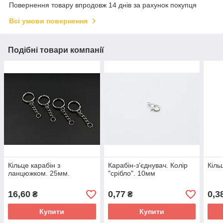
Повернення товару впродовж 14 днів за рахунок покупця
Всі умови повернення
Подібні товари компанії
Кільце карабін з
Карабін-з'єднувач. Колір
Кіль
ланцюжком. 25мм.
"срібло". 10мм
16,60
0,77
0,3
₴
₴
Купити
Купити