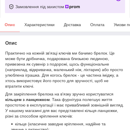
Замовлення під захистом
Опис
Характеристики
Доставка
Оплата
Умови п
Опис
Практично на кожній зв'язці ключів ми бачимо брелок. Це
може бути дрібничка, подарована близькою людиною,
привезена як сувенір з подорожі, щось функціональне
(наприклад, відкривачка, маленький ніж, ліхтарик) або просто
улюблена іграшка. Для когось брелок - це частина іміджу, а
хтось використовує його просто для зручності, щоб не
втратити ключі.
Для закріплення брелока на в'язку зручно користуватися
кільцем з ланцюжком
. Така фурнітура полегшує життя
простотою в експлуатації і має привабливий зовнішній вигляд.
У нашому магазині для вас представлені кільця-ланцюжки,
різні за способом кріплення ключів:
кільце (класичне заводне кріплення, надійне та
звичне з дитинства);